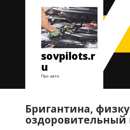
Перейти
к
содержимому
sovpilots.r
u
Про авто
Бригантина, физку
оздоровительный 