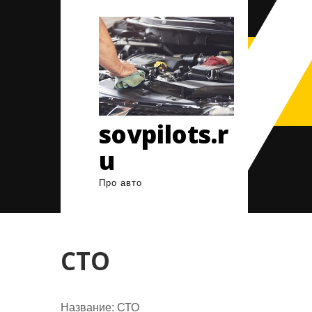
Перейти
к
содержимому
sovpilots.r
u
Про авто
СТО
Название:
СТО