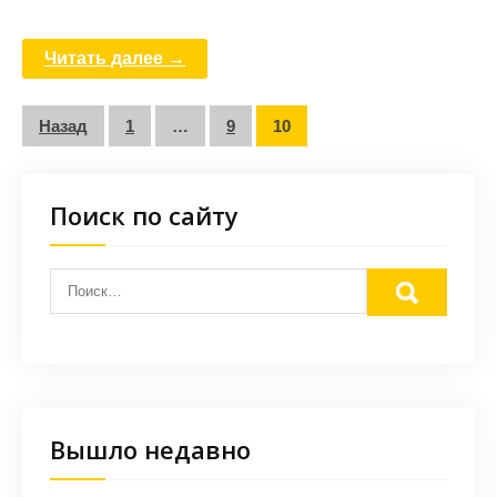
Читать далее →
Пагинация
Назад
1
…
9
10
записей
Поиск по сайту
Вышло недавно