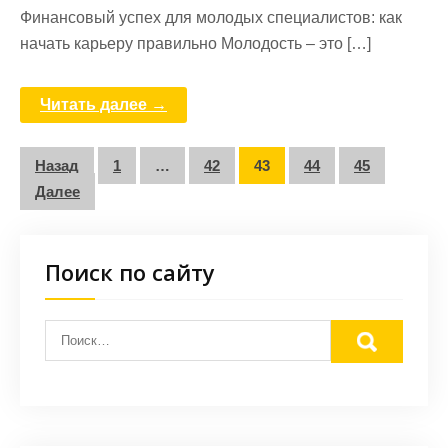
Финансовый успех для молодых специалистов: как
начать карьеру правильно Молодость – это […]
Читать далее →
Пагинация
Назад
1
…
42
43
44
45
записей
Далее
Поиск по сайту